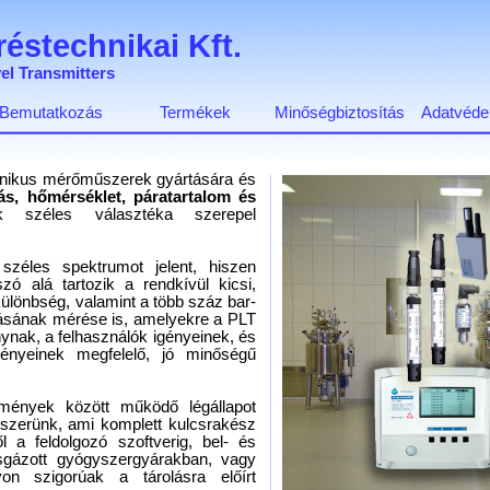
éstechnikai Kft.
el Transmitters
Bemutatkozás
Termékek
Minőségbiztosítás
Adatvédel
ronikus mérőműszerek gyártására és
s, hőmérséklet, páratartalom és
 széles választéka szerepel
széles spektrumot jelent, hiszen
ó alá tartozik a rendkívül kicsi,
lönbség, valamint a több száz bar-
ásának mérése is, amelyekre a PLT
ynak, a felhasználók igényeinek, és
ményeinek megfelelő, jó minőségű
ülmények között működő légállapot
ndszerünk, ami komplett kulcsrakész
l a feldolgozó szoftverig, bel- és
sgázott gyógyszergyárakban, vagy
on szigorúak a tárolásra előírt