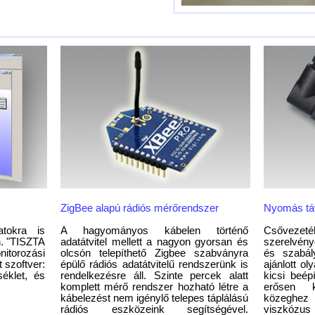
ZigBee alapú rádiós mérőrendszer
Nyomás tá
atokra is
A hagyományos kábelen történő
Csővez
n. "TISZTA
adatátvitel mellett a nagyon gyorsan és
szerelvén
orozási
olcsón telepíthető Zigbee szabványra
és szabál
t szoftver:
épülő rádiós adatátvitelű rendszerünk is
ajánlott o
éklet, és
rendelkezésre áll. Szinte percek alatt
kicsi beép
komplett mérő rendszer hozható létre a
erősen k
kábelezést nem igénylő telepes táplálású
közeghez 
rádiós eszközeink segítségével.
viszkózu