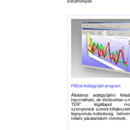
körülmények.
PltDat Adatgyűjtő program
Általános adatgyűjtési felad
használható, de elsősorban u.
TÉR" légállapot monit
szempontok szerint kifejlesztet
légnyomás-különbség, hőmérs
relatív páratartalom mérések.