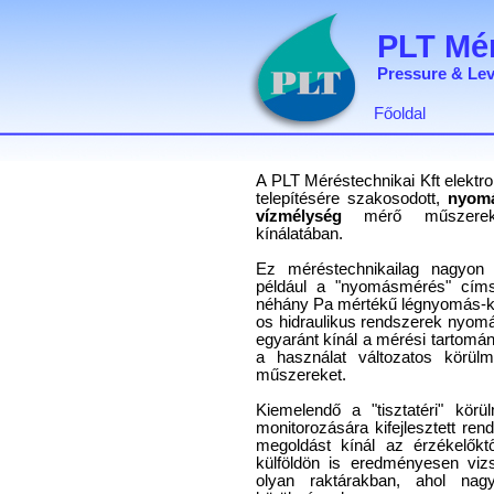
PLT Mér
Pressure & Lev
Főoldal
A PLT Méréstechnikai Kft elekt
telepítésére szakosodott,
nyomá
vízmélység
mérő műszerek
kínálatában.
Ez méréstechnikailag nagyon 
például a "nyomásmérés" címsz
néhány Pa mértékű légnyomás-kü
os hidraulikus rendszerek nyom
egyaránt kínál a mérési tartomán
a használat változatos körül
műszereket.
Kiemelendő a "tisztatéri" kör
monitorozására kifejlesztett re
megoldást kínál az érzékelőktő
külföldön is eredményesen viz
olyan raktárakban, ahol nagy