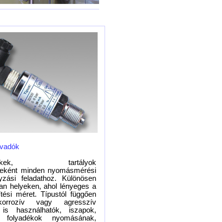
vadók
etékek, tartályok
yeként minden nyomásmérési
yzási feladathoz. Különösen
lyan helyeken, ahol lényeges a
ítési méret. Típustól függően
orrozív vagy agresszív
is használhatók, iszapok,
s folyadékok nyomásának,