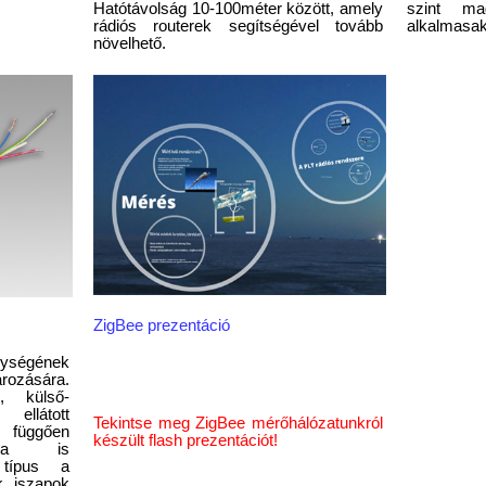
Hatótávolság 10-100méter között, amely
szint ma
rádiós routerek segítségével tovább
alkalmasak
növelhető.
ZigBee prezentáció
élységének
ozására.
ú, külső-
ellátott
Tekintse meg ZigBee mérőhálózatunkról
függően
készült flash prezentációt!
lata is
 típus a
k, iszapok