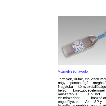
Vízmélység távadó
Tartályok, kutak, élő vizek m
nagy pontosságú meghatár
Nagyfokú környezetállóság
belső korrózióvédelemmel 
műszertípus. Típustól 
élelmiszeripari haszná
engedélyezett. Az SP-y
legkellemetlenebb szennyvize